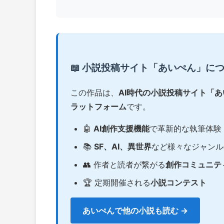
📖 小説投稿サイト「あいぺん」に
この作品は、
AI時代の小説投稿サイト「
ラットフォーム
です。
🤖
AI創作支援機能
で革新的な執筆体験
📚
SF、AI、異世界
など様々なジャンル
👥 作者と読者が繋がる
創作コミュニテ
🏆 定期開催される
小説コンテスト
あいぺんで他の小説も読む →