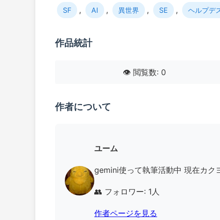
,
,
,
,
SF
AI
異世界
SE
ヘルプデ
作品統計
👁️ 閲覧数: 0
作者について
ユーム
gemini使って執筆活動中 現在カクヨム、な
👥 フォロワー: 1人
作者ページを見る