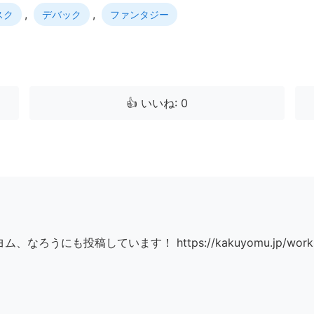
,
,
スク
デバック
ファンタジー
👍 いいね: 0
ろうにも投稿しています！ https://kakuyomu.jp/works/2