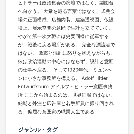
ヒトラーは政治集会の演壇ではなく、製図台
へ向かう。 大衆を煽る言葉ではなく、式典会
場の正面構成、店舗内装、建築透視図、仮設
壇上、展示空間の意匠で生計を立てていく。
やがて第一次大戦には史実同様に従軍する
が、戦後に戻る場所がある。 完全な漂流者で
はない。 敗戦と混乱に怒りを抱えながらも、
彼は政治運動の中心にはならず、設計と意匠
の仕事へ戻る。 そして1920年代、ミュンヘ
ンに小さな事務所を構える。 Adolf Hitler
Entwurfsbüro アドルフ・ヒトラー意匠事務
所 ここから始まるのは、世界征服ではない。
納期と外注と広告屋と若手所員に振り回され
る、偏屈な意匠家の職業人生である。
ジャンル・タグ