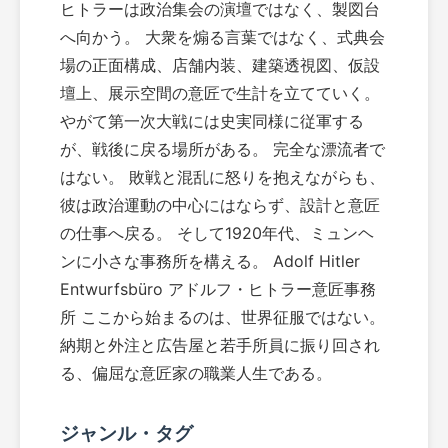
ヒトラーは政治集会の演壇ではなく、製図台
へ向かう。 大衆を煽る言葉ではなく、式典会
場の正面構成、店舗内装、建築透視図、仮設
壇上、展示空間の意匠で生計を立てていく。
やがて第一次大戦には史実同様に従軍する
が、戦後に戻る場所がある。 完全な漂流者で
はない。 敗戦と混乱に怒りを抱えながらも、
彼は政治運動の中心にはならず、設計と意匠
の仕事へ戻る。 そして1920年代、ミュンヘ
ンに小さな事務所を構える。 Adolf Hitler
Entwurfsbüro アドルフ・ヒトラー意匠事務
所 ここから始まるのは、世界征服ではない。
納期と外注と広告屋と若手所員に振り回され
る、偏屈な意匠家の職業人生である。
ジャンル・タグ