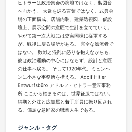
ヒトラーは政治集会の演壇ではなく、製図台
へ向かう。 大衆を煽る言葉ではなく、式典会
場の正面構成、店舗内装、建築透視図、仮設
壇上、展示空間の意匠で生計を立てていく。
やがて第一次大戦には史実同様に従軍する
が、戦後に戻る場所がある。 完全な漂流者で
はない。 敗戦と混乱に怒りを抱えながらも、
彼は政治運動の中心にはならず、設計と意匠
の仕事へ戻る。 そして1920年代、ミュンヘ
ンに小さな事務所を構える。 Adolf Hitler
Entwurfsbüro アドルフ・ヒトラー意匠事務
所 ここから始まるのは、世界征服ではない。
納期と外注と広告屋と若手所員に振り回され
る、偏屈な意匠家の職業人生である。
ジャンル・タグ