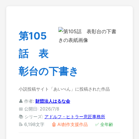
第105
話 表
彰台の下書き
小説投稿サイト「あいぺん」に投稿された作品
👤 作者:
財団法人はるな会
📅 公開日: 2026/7/8
📚 シリーズ:
アドルフ・ヒトラー意匠事務所
📝 6,198文字
🤖 AI創作支援作品
✅ 全年齢