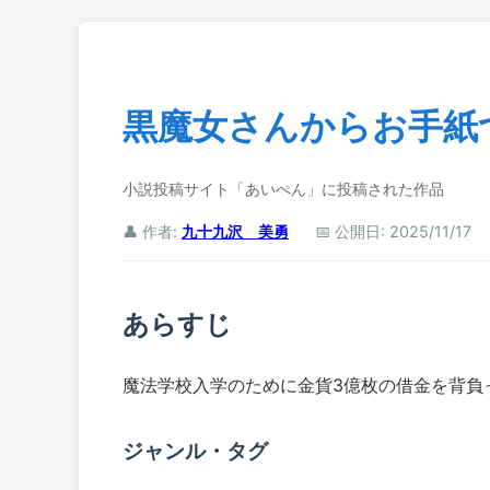
黒魔女さんからお手紙
小説投稿サイト「あいぺん」に投稿された作品
👤 作者:
九十九沢 美勇
📅 公開日: 2025/11/17
あらすじ
魔法学校入学のために金貨3億枚の借金を背負
ジャンル・タグ