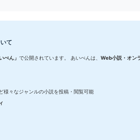
ついて
あいぺん」
で公開されています。 あいぺんは、
Web小説・オン
ど様々なジャンルの小説を投稿・閲覧可能
ィ