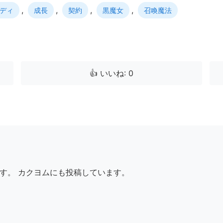
,
,
,
,
ディ
成長
契約
黒魔女
召喚魔法
👍 いいね: 0
ます。 カクヨムにも投稿しています。