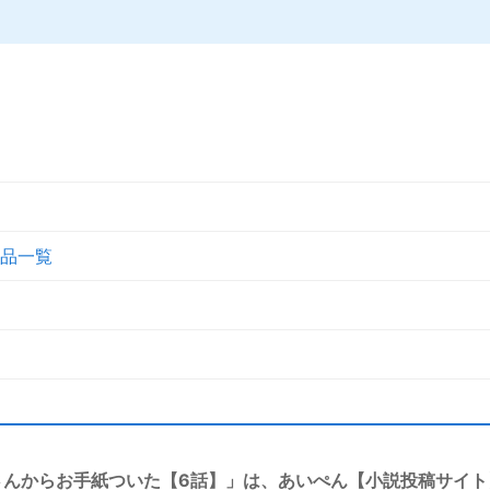
品一覧
さんからお手紙ついた【6話】」は、あいぺん【小説投稿サイト