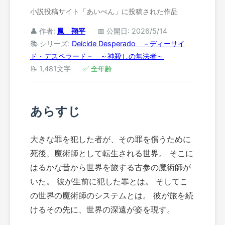
小説投稿サイト「あいぺん」に投稿された作品
👤 作者:
鳳 翔平
📅 公開日: 2026/5/14
📚 シリーズ:
Deicide Desperado －ディーサイ
ド・デスペラード－ ～神殺しの無法者～
📝 1,481文字
✅ 全年齢
あらすじ
大きな罪を犯した者が、その罪を償うために
死後、魔術師として転生される世界。 そこに
はるかな昔から世界を旅する古参の魔術師が
いた。 彼が生前に犯した罪とは。 そしてこ
の世界の魔術師のシステムとは。 彼が旅を続
けるその先に、世界の深遠が姿を現す。