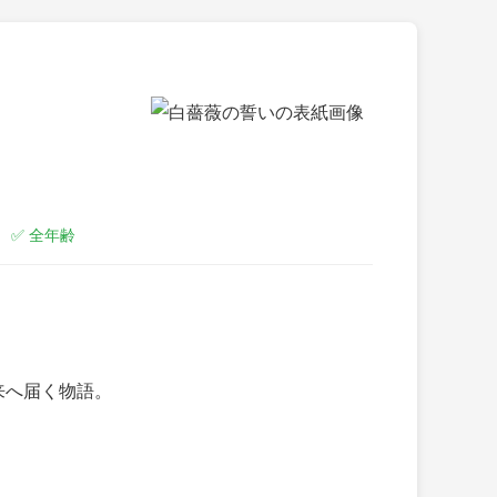
✅ 全年齢
来へ届く物語。