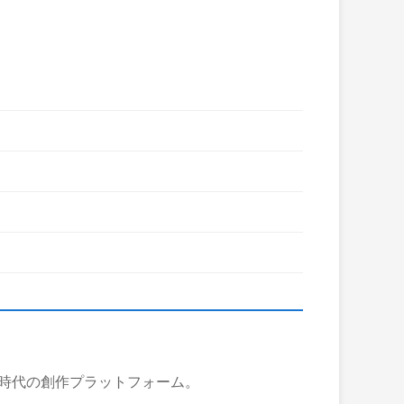
AI時代の創作プラットフォーム。