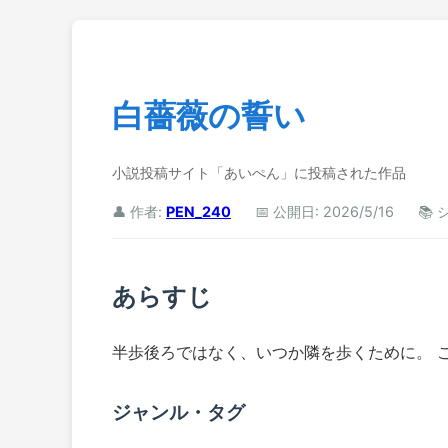
白薔薇の誓い
小説投稿サイト「あいぺん」に投稿された作品
👤 作者:
PEN_240
📅 公開日: 2026/5/16
📚
あらすじ
半歩後ろではなく、いつか隣を歩くために。 
ジャンル・タグ