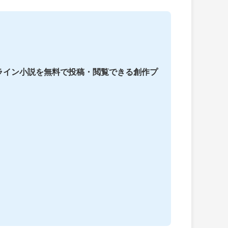
ライン小説を無料で投稿・閲覧できる創作プ