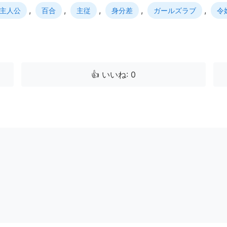
,
,
,
,
,
主人公
百合
主従
身分差
ガールズラブ
令
👍 いいね: 0