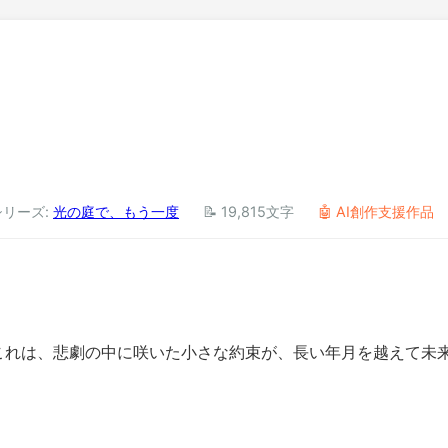
 シリーズ:
光の庭で、もう一度
📝 19,815文字
🤖 AI創作支援作品
これは、悲劇の中に咲いた小さな約束が、長い年月を越えて未