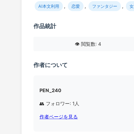
,
,
,
AI本文利用
恋愛
ファンタジー
女
作品統計
👁️ 閲覧数: 4
作者について
PEN_240
👥 フォロワー: 1人
作者ページを見る