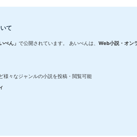
ついて
あいぺん」
で公開されています。 あいぺんは、
Web小説・オン
ど様々なジャンルの小説を投稿・閲覧可能
ィ