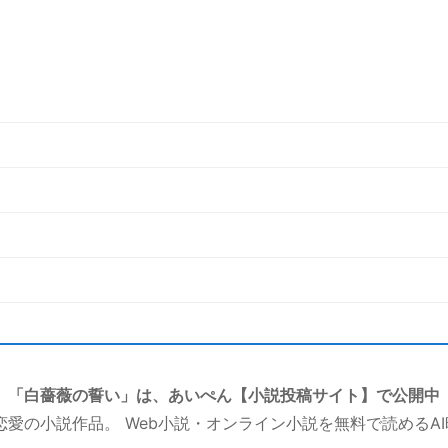
「白薔薇の誓い」は、あいぺん【小説投稿サイト】で公開中
用・恋愛の小説作品。 Web小説・オンライン小説を無料で読める