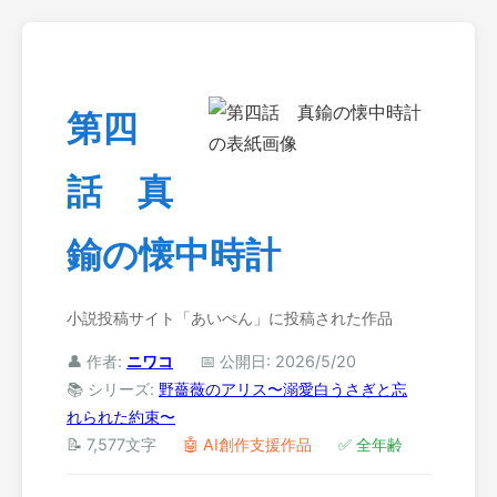
第四
話 真
鍮の懐中時計
小説投稿サイト「あいぺん」に投稿された作品
👤 作者:
ニワコ
📅 公開日: 2026/5/20
📚 シリーズ:
野薔薇のアリス〜溺愛白うさぎと忘
れられた約束〜
📝 7,577文字
🤖 AI創作支援作品
✅ 全年齢