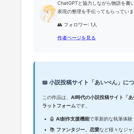
ChatGPTと協力しながら物語を
表現の整理を手伝ってもらっています
👥 フォロワー: 1人
作者ページを見る
📖 小説投稿サイト「あいぺん」に
この作品は、
AI時代の小説投稿サイト「
ラットフォーム
です。
🤖
AI創作支援機能
で革新的な執筆体験
📚
ファンタジー、恋愛
など様々なジャ