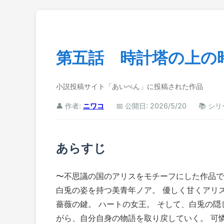
第五話 時計塔の上の
小説投稿サイト「あいぺん」に投稿された作品
👤 作者:
ニワコ
📅 公開日: 2026/5/20
📚 シ
あらすじ
〜不思議の国のアリスをモチーフにした作品で
白兎の姿を持つ美青年ノア。 優しく甘くアリ
薔薇の鍵。 ハートの女王。 そして、白兎の
がら、自分自身の物語を取り戻していく。 可