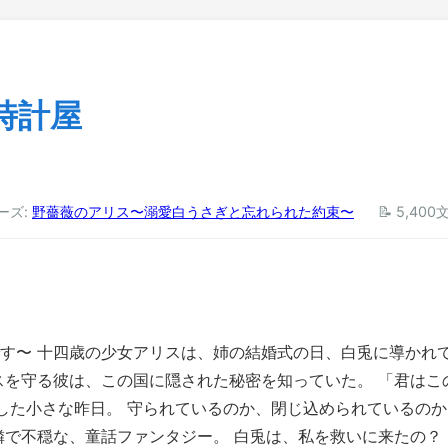
時計屋
リーズ:
野薔薇のアリス〜溺愛白うさぎと忘れられた約束〜
📝 5,400
す〜 十四歳の少女アリスは、姉の結婚式の日、白兎に導かれて
スを守る彼は、この国に隠された秘密を知っていた。 「君はこ
隠した小さな昨日。 守られているのか、閉じ込められているの
憐で不穏な、童話ファンタジー。 白兎は、私を救いに来たの？