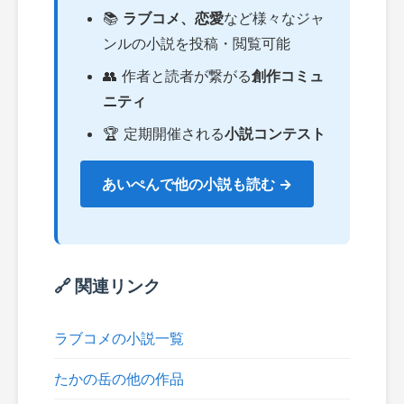
📚
ラブコメ、恋愛
など様々なジャ
ンルの小説を投稿・閲覧可能
👥 作者と読者が繋がる
創作コミュ
ニティ
🏆 定期開催される
小説コンテスト
あいぺんで他の小説も読む →
🔗 関連リンク
ラブコメの小説一覧
たかの岳の他の作品