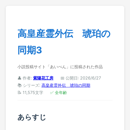
高皇産霊外伝 琥珀の
同期3
小説投稿サイト「あいぺん」に投稿された作品
👤 作者:
紫陽花工房
📅 公開日: 2026/6/27
📚 シリーズ:
高皇産霊外伝 琥珀の同期
📝 11,575文字
✅ 全年齢
あらすじ