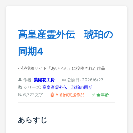
高皇産霊外伝 琥珀の
同期4
小説投稿サイト「あいぺん」に投稿された作品
👤 作者:
紫陽花工房
📅 公開日: 2026/6/27
📚 シリーズ:
高皇産霊外伝 琥珀の同期
📝 6,722文字
🤖 AI創作支援作品
✅ 全年齢
あらすじ