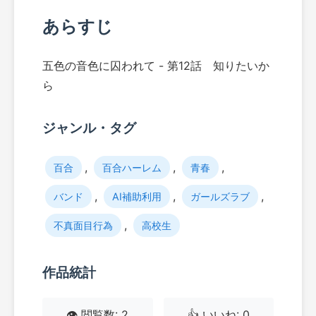
あらすじ
五色の音色に囚われて - 第12話 知りたいか
ら
ジャンル・タグ
,
,
,
百合
百合ハーレム
青春
,
,
,
バンド
AI補助利用
ガールズラブ
,
不真面目行為
高校生
作品統計
👁️ 閲覧数: 2
👍 いいね: 0