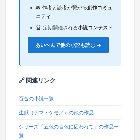
👥 作者と読者が繋がる
創作コミュ
ニティ
🏆 定期開催される
小説コンテスト
あいぺんで他の小説も読む →
🔗 関連リンク
百合の小説一覧
生獣（ナマ・ケモノ）の他の作品
シリーズ「五色の音色に囚われて」の作品一
覧