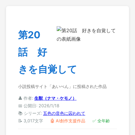
第20
話 好
きを自覚して
小説投稿サイト「あいぺん」に投稿された作品
👤 作者:
生獣（ナマ・ケモノ）
📅 公開日: 2026/1/18
📚 シリーズ:
五色の音色に囚われて
📝 3,017文字
🤖 AI創作支援作品
✅ 全年齢