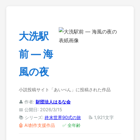
大洗駅
前 ― 海
風の夜
小説投稿サイト「あいぺん」に投稿された作品
👤 作者:
財団法人はるな会
📅 公開日: 2026/3/15
📚 シリーズ:
終末世界90式の旅
📝 1,921文字
🤖 AI創作支援作品
✅ 全年齢