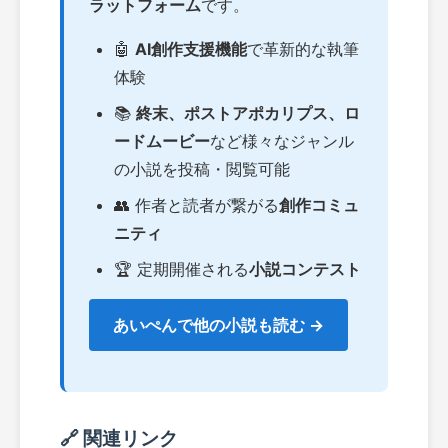
ラットフォーム
です。
🤖
AI創作支援機能
で革新的な執筆
体験
📚
終末、ポストアポカリプス、ロ
ードムービー
など様々なジャンル
の小説を投稿・閲覧可能
👥 作者と読者が繋がる
創作コミュ
ニティ
🏆 定期開催される
小説コンテスト
あいぺんで他の小説も読む →
🔗 関連リンク