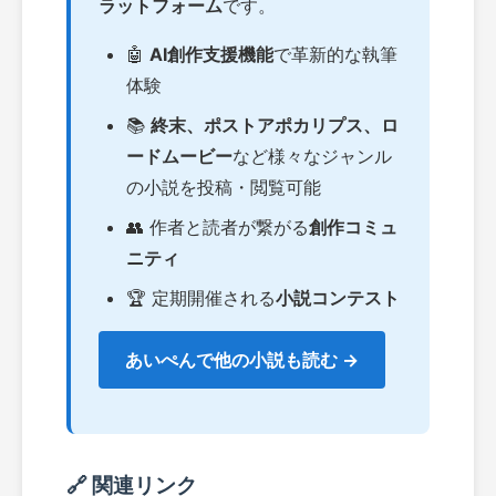
ラットフォーム
です。
🤖
AI創作支援機能
で革新的な執筆
体験
📚
終末、ポストアポカリプス、ロ
ードムービー
など様々なジャンル
の小説を投稿・閲覧可能
👥 作者と読者が繋がる
創作コミュ
ニティ
🏆 定期開催される
小説コンテスト
あいぺんで他の小説も読む →
🔗 関連リンク