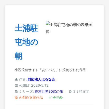
土浦駐
屯地の
朝
小説投稿サイト「あいぺん」に投稿された作品
👤 作者:
財団法人はるな会
📅 公開日: 2026/5/13
📚 シリーズ:
終末世界90式の旅
📝 3,374文字
🤖 AI創作支援作品
✅ 全年齢