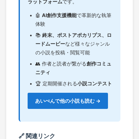
ラットフォーム
です。
🤖
AI創作支援機能
で革新的な執筆
体験
📚
終末、ポストアポカリプス、ロ
ードムービー
など様々なジャンル
の小説を投稿・閲覧可能
👥 作者と読者が繋がる
創作コミュ
ニティ
🏆 定期開催される
小説コンテスト
あいぺんで他の小説も読む →
🔗 関連リンク