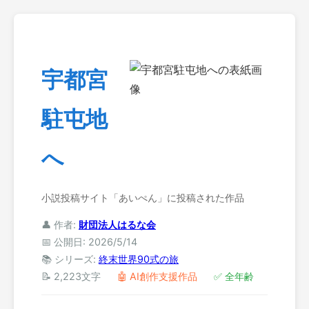
宇都宮
駐屯地
へ
小説投稿サイト「あいぺん」に投稿された作品
👤 作者:
財団法人はるな会
📅 公開日: 2026/5/14
📚 シリーズ:
終末世界90式の旅
📝 2,223文字
🤖 AI創作支援作品
✅ 全年齢