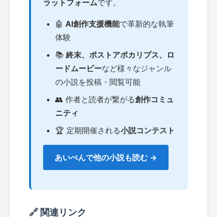
ラットフォーム
です。
🤖
AI創作支援機能
で革新的な執筆
体験
📚
終末、ポストアポカリプス、ロ
ードムービー
など様々なジャンル
の小説を投稿・閲覧可能
👥 作者と読者が繋がる
創作コミュ
ニティ
🏆 定期開催される
小説コンテスト
あいぺんで他の小説も読む →
🔗 関連リンク