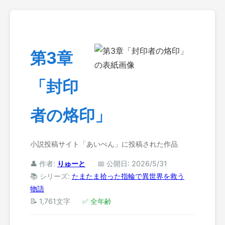
第3章
「封印
者の烙印」
小説投稿サイト「あいぺん」に投稿された作品
👤 作者:
りゅーと
📅 公開日: 2026/5/31
📚 シリーズ:
たまたま拾った指輪で異世界を救う
物語
📝 1,761文字
✅ 全年齢