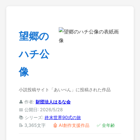
望郷の
ハチ公
像
小説投稿サイト「あいぺん」に投稿された作品
👤 作者:
財団法人はるな会
📅 公開日: 2026/5/28
📚 シリーズ:
終末世界90式の旅
📝 3,365文字
🤖 AI創作支援作品
✅ 全年齢