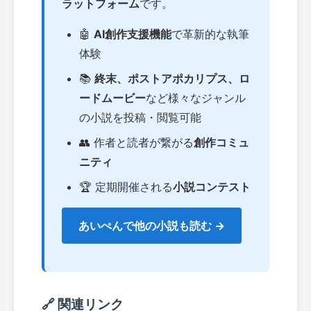
ラットフォーム
です。
🤖
AI創作支援機能
で革新的な執筆
体験
📚
終末、ポストアポカリプス、ロ
ードムービー
など様々なジャンル
の小説を投稿・閲覧可能
👥 作者と読者が繋がる
創作コミュ
ニティ
🏆 定期開催される
小説コンテスト
あいぺんで他の小説も読む →
🔗 関連リンク