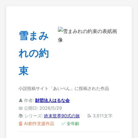
雪まみ
れの約
束
小説投稿サイト「あいぺん」に投稿された作品
👤 作者:
財団法人はるな会
📅 公開日: 2026/5/29
📚 シリーズ:
終末世界90式の旅
📝 3,611文字
🤖 AI創作支援作品
✅ 全年齢