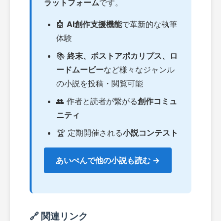
ラットフォーム
です。
🤖
AI創作支援機能
で革新的な執筆
体験
📚
終末、ポストアポカリプス、ロ
ードムービー
など様々なジャンル
の小説を投稿・閲覧可能
👥 作者と読者が繋がる
創作コミュ
ニティ
🏆 定期開催される
小説コンテスト
あいぺんで他の小説も読む →
🔗 関連リンク