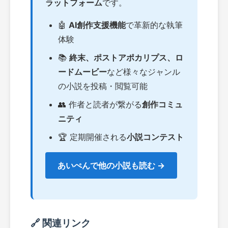
ラットフォーム
です。
🤖
AI創作支援機能
で革新的な執筆
体験
📚
終末、ポストアポカリプス、ロ
ードムービー
など様々なジャンル
の小説を投稿・閲覧可能
👥 作者と読者が繋がる
創作コミュ
ニティ
🏆 定期開催される
小説コンテスト
あいぺんで他の小説も読む →
🔗 関連リンク