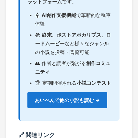
ラットフォーム
です。
🤖
AI創作支援機能
で革新的な執筆
体験
📚
終末、ポストアポカリプス、ロ
ードムービー
など様々なジャンル
の小説を投稿・閲覧可能
👥 作者と読者が繋がる
創作コミュ
ニティ
🏆 定期開催される
小説コンテスト
あいぺんで他の小説も読む →
🔗 関連リンク