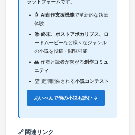
ラットフォーム
です。
🤖
AI創作支援機能
で革新的な執筆
体験
📚
終末、ポストアポカリプス、ロ
ードムービー
など様々なジャンル
の小説を投稿・閲覧可能
👥 作者と読者が繋がる
創作コミュ
ニティ
🏆 定期開催される
小説コンテスト
あいぺんで他の小説も読む →
🔗 関連リンク