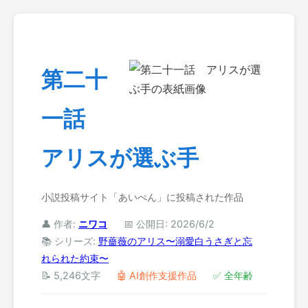
第二十
一話
アリスが選ぶ手
小説投稿サイト「あいぺん」に投稿された作品
👤 作者:
ニワコ
📅 公開日: 2026/6/2
📚 シリーズ:
野薔薇のアリス〜溺愛白うさぎと忘
れられた約束〜
📝 5,246文字
🤖 AI創作支援作品
✅ 全年齢