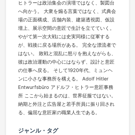
ヒトラーは政治集会の演壇ではなく、製図台
へ向かう。 大衆を煽る言葉ではなく、式典会
場の正面構成、店舗内装、建築透視図、仮設
壇上、展示空間の意匠で生計を立てていく。
やがて第一次大戦には史実同様に従軍する
が、戦後に戻る場所がある。 完全な漂流者で
はない。 敗戦と混乱に怒りを抱えながらも、
彼は政治運動の中心にはならず、設計と意匠
の仕事へ戻る。 そして1920年代、ミュンヘ
ンに小さな事務所を構える。 Adolf Hitler
Entwurfsbüro アドルフ・ヒトラー意匠事務
所 ここから始まるのは、世界征服ではない。
納期と外注と広告屋と若手所員に振り回され
る、偏屈な意匠家の職業人生である。
ジャンル・タグ