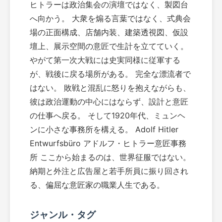
ヒトラーは政治集会の演壇ではなく、製図台
へ向かう。 大衆を煽る言葉ではなく、式典会
場の正面構成、店舗内装、建築透視図、仮設
壇上、展示空間の意匠で生計を立てていく。
やがて第一次大戦には史実同様に従軍する
が、戦後に戻る場所がある。 完全な漂流者で
はない。 敗戦と混乱に怒りを抱えながらも、
彼は政治運動の中心にはならず、設計と意匠
の仕事へ戻る。 そして1920年代、ミュンヘ
ンに小さな事務所を構える。 Adolf Hitler
Entwurfsbüro アドルフ・ヒトラー意匠事務
所 ここから始まるのは、世界征服ではない。
納期と外注と広告屋と若手所員に振り回され
る、偏屈な意匠家の職業人生である。
ジャンル・タグ