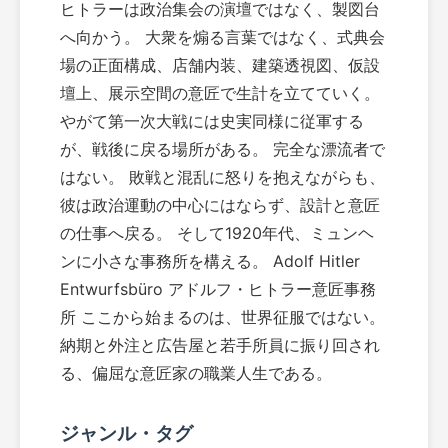
ヒトラーは政治集会の演壇ではなく、製図台
へ向かう。 大衆を煽る言葉ではなく、式典会
場の正面構成、店舗内装、建築透視図、仮設
壇上、展示空間の意匠で生計を立てていく。
やがて第一次大戦には史実同様に従軍する
が、戦後に戻る場所がある。 完全な漂流者で
はない。 敗戦と混乱に怒りを抱えながらも、
彼は政治運動の中心にはならず、設計と意匠
の仕事へ戻る。 そして1920年代、ミュンヘ
ンに小さな事務所を構える。 Adolf Hitler
Entwurfsbüro アドルフ・ヒトラー意匠事務
所 ここから始まるのは、世界征服ではない。
納期と外注と広告屋と若手所員に振り回され
る、偏屈な意匠家の職業人生である。
ジャンル・タグ