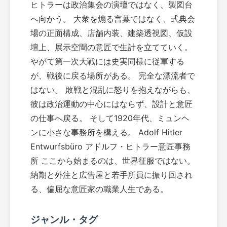
ヒトラーは政治集会の演壇ではなく、製図台
へ向かう。 大衆を煽る言葉ではなく、式典会
場の正面構成、店舗内装、建築透視図、仮設
壇上、展示空間の意匠で生計を立てていく。
やがて第一次大戦には史実同様に従軍する
が、戦後に戻る場所がある。 完全な漂流者で
はない。 敗戦と混乱に怒りを抱えながらも、
彼は政治運動の中心にはならず、設計と意匠
の仕事へ戻る。 そして1920年代、ミュンヘ
ンに小さな事務所を構える。 Adolf Hitler
Entwurfsbüro アドルフ・ヒトラー意匠事務
所 ここから始まるのは、世界征服ではない。
納期と外注と広告屋と若手所員に振り回され
る、偏屈な意匠家の職業人生である。
ジャンル・タグ